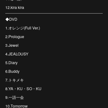
12.kira kira
◆DVD
1.オレンジ(Full Ver.)
2.Prologue
3.Jewel
4.JEALOUSY
5.Diary
6.Buddy
7.トキメキ
8.YA・KU・SO・KU
9.一語一会
10.Tomorrow