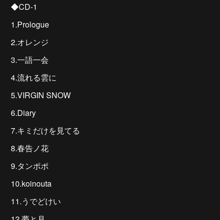
◆CD-1
1.Prologue
2.オレンジ
3.一語一会
4.流れる雲に
5.VIRGIN SNOW
6.Diary
7.キミだけを見てる
8.春告ノ花
9.タンポポ
10.koinouta
11.うでどけい
12.夢と月