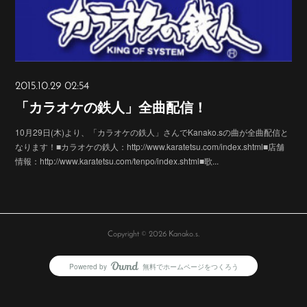
2015.10.29 02:54
「カラオケの鉄人」全曲配信！
10月29日(木)より、「カラオケの鉄人」さんでKanako.sの曲が全曲配信と
なります！■カラオケの鉄人：http://www.karatetsu.com/index.shtml■店舗
情報：http://www.karatetsu.com/tenpo/index.shtml■歌...
Copyright ©
2026
Kanako.s
.
Powered by
無料でホームページをつくろう
AmebaOwnd
フォロー